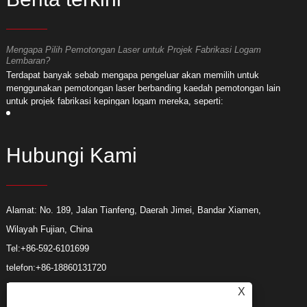
Mengapa Pilih Pemotongan Laser untuk Projek Fabrikasi Logam
M
Lembaran?
L
Terdapat banyak sebab mengapa pengeluar akan memilih untuk
T
menggunakan pemotongan laser berbanding kaedah pemotongan lain
m
untuk projek fabrikasi kepingan logam mereka, seperti:
u
Hubungi Kami
Alamat: No. 189, Jalan Tianfeng, Daerah Jimei, Bandar Xiamen,
Wilayah Fujian, China
Tel:
+86-592-6101699
telefon:
+86-18860131720
E-mel:
hui@xmhuimei.com
X