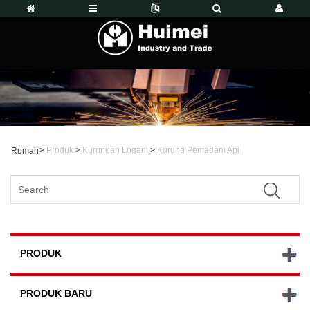
>
Produk
>
Kurungan Logam
>
Kurung Pemadam Api
Rumah
PRODUK
PRODUK BARU