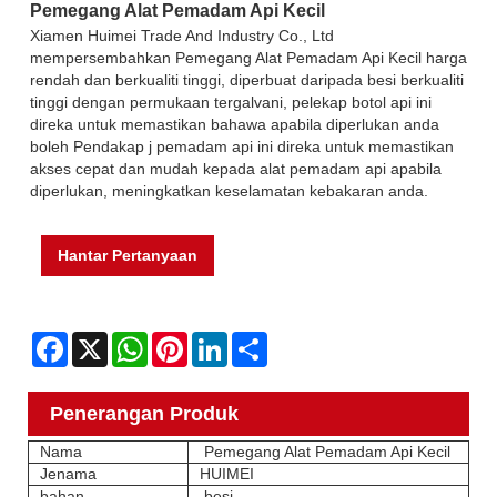
Pemegang Alat Pemadam Api Kecil
Xiamen Huimei Trade And Industry Co., Ltd
mempersembahkan Pemegang Alat Pemadam Api Kecil harga
rendah dan berkualiti tinggi, diperbuat daripada besi berkualiti
tinggi dengan permukaan tergalvani, pelekap botol api ini
direka untuk memastikan bahawa apabila diperlukan anda
boleh Pendakap j pemadam api ini direka untuk memastikan
akses cepat dan mudah kepada alat pemadam api apabila
diperlukan, meningkatkan keselamatan kebakaran anda.
Hantar Pertanyaan
Facebook
X
WhatsApp
Pinterest
LinkedIn
Share
Penerangan Produk
Nama
Pemegang Alat Pemadam Api Kecil
Jenama
HUIMEI
bahan
besi