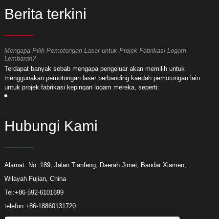
Berita terkini
Mengapa Pilih Pemotongan Laser untuk Projek Fabrikasi Logam
M
Lembaran?
L
Terdapat banyak sebab mengapa pengeluar akan memilih untuk
T
menggunakan pemotongan laser berbanding kaedah pemotongan lain
m
untuk projek fabrikasi kepingan logam mereka, seperti:
u
Hubungi Kami
Alamat: No. 189, Jalan Tianfeng, Daerah Jimei, Bandar Xiamen,
Wilayah Fujian, China
Tel:
+86-592-6101699
telefon:
+86-18860131720