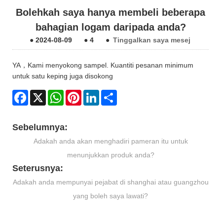
Bolehkah saya hanya membeli beberapa
bahagian logam daripada anda?
●
2024-08-09
●
4
●
Tinggalkan saya mesej
YA，Kami menyokong sampel. Kuantiti pesanan minimum
untuk satu keping juga disokong
Facebook
X
WhatsApp
Pinterest
LinkedIn
Share
Sebelumnya:
Adakah anda akan menghadiri pameran itu untuk
menunjukkan produk anda?
Seterusnya:
Adakah anda mempunyai pejabat di shanghai atau guangzhou
yang boleh saya lawati?