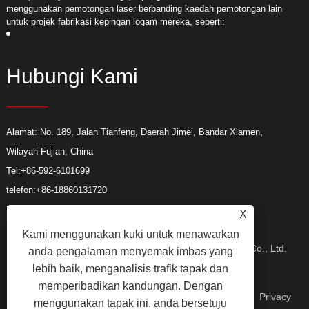
menggunakan pemotongan laser berbanding kaedah pemotongan lain
m
untuk projek fabrikasi kepingan logam mereka, seperti:
u
Hubungi Kami
Alamat: No. 189, Jalan Tianfeng, Daerah Jimei, Bandar Xiamen,
Wilayah Fujian, China
Tel:
+86-592-6101699
telefon:
+86-18860131720
E-mel:
hui@xmhuimei.com
X
Kami menggunakan kuki untuk menawarkan
Hak Cipta © 2024 Xiamen Huimei Industry and Trade Co., Ltd.
anda pengalaman menyemak imbas yang
lebih baik, menganalisis trafik tapak dan
memperibadikan kandungan. Dengan
Hak Cipta Terpelihara.
Pautan
Sitemap
RSS
XML
Privacy
menggunakan tapak ini, anda bersetuju