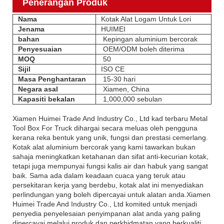
Penerangan Produk
Nama
Kotak Alat Logam Untuk Lori
Jenama
HUIMEI
bahan
Kepingan aluminium bercorak
Penyesuaian
OEM/ODM boleh diterima
MOQ
50
Sijil
ISO CE
Masa Penghantaran
15-30 hari
Negara asal
Xiamen, China
Kapasiti bekalan
1,000,000 sebulan
Xiamen Huimei Trade And Industry Co., Ltd kad terbaru Metal
Tool Box For Truck dihargai secara meluas oleh pengguna
kerana reka bentuk yang unik, fungsi dan prestasi cemerlang.
Kotak alat aluminium bercorak yang kami tawarkan bukan
sahaja meningkatkan ketahanan dan sifat anti-kecurian kotak,
tetapi juga mempunyai fungsi kalis air dan habuk yang sangat
baik. Sama ada dalam keadaan cuaca yang teruk atau
persekitaran kerja yang berdebu, kotak alat ini menyediakan
perlindungan yang boleh dipercayai untuk alatan anda.Xiamen
Huimei Trade And Industry Co., Ltd komited untuk menjadi
penyedia penyelesaian penyimpanan alat anda yang paling
dipercayai melalui produk dan perkhidmatan yang berkualiti.