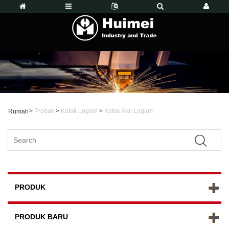
>
Produk
>
Kotak Logam
>
Kotak Alat Logam
Rumah
PRODUK
PRODUK BARU