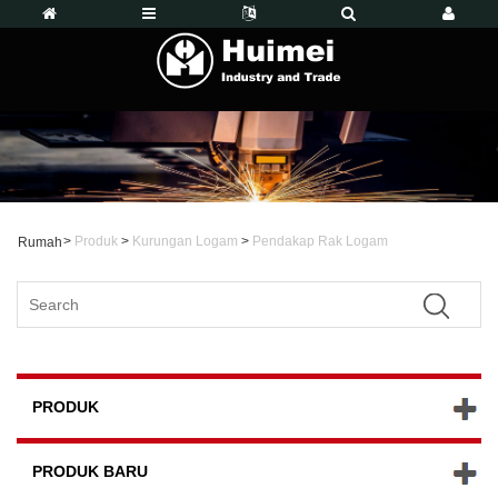
>
Produk
>
Kurungan Logam
>
Pendakap Rak Logam
Rumah
PRODUK
PRODUK BARU