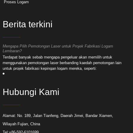
Proses Logam
Berita terkini
Mengapa Pilih Pemotongan Laser untuk Projek Fabrikasi Logam
M
Lembaran?
L
Terdapat banyak sebab mengapa pengeluar akan memilih untuk
T
menggunakan pemotongan laser berbanding kaedah pemotongan lain
m
untuk projek fabrikasi kepingan logam mereka, seperti:
u
Hubungi Kami
Alamat: No. 189, Jalan Tianfeng, Daerah Jimei, Bandar Xiamen,
Wilayah Fujian, China
Tel:
+86-592-6101699