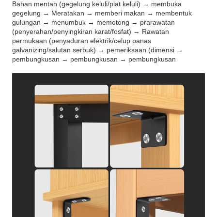
Bahan mentah (gegelung keluli/plat keluli) → membuka
gegelung → Meratakan → memberi makan → membentuk
gulungan → menumbuk → memotong → prarawatan
(penyerahan/penyingkiran karat/fosfat) → Rawatan
permukaan (penyaduran elektrik/celup panas
galvanizing/salutan serbuk) → pemeriksaan (dimensi →
pembungkusan → pembungkusan → pembungkusan